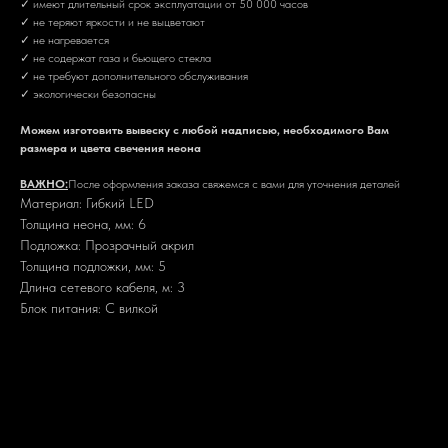
✓ имеют длительный срок эксплуатации от 50 000 часов
✓ не теряют яркости и не выцветают
✓ не нагревается
✓ не содержат газа и бьющего стекла
✓ не требуют дополнительного обслуживания
✓ экологически безопасны
Можем изготовить вывеску с любой надписью, необходимого Вам
размера и цвета свечения неона
ВАЖНО:
После оформления заказа свяжемся с вами для уточнения деталей
Материал: Гибкий LED
Толщина неона, мм: 6
Подложка: Прозрачный акрил
Толщина подложки, мм: 5
Длина сетевого кабеля, м: 3
Блок питания: С вилкой
Оплата
Доставка
Оплата
Для физических лиц:
Безналичная оплата банковскими картами на сайте
Наличная оплата курьеру при получении
Картой или наличными при самовывозе